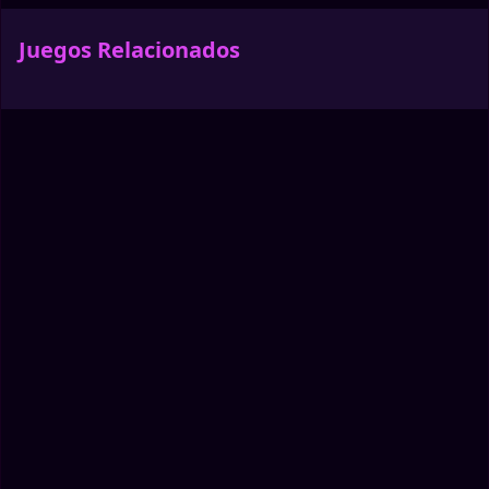
Juegos Relacionados