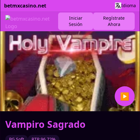
betmxcasino.net
Idioma
Iniciar
Regístrate
Sesión
Ahora
▶
Vampiro Sagrado
PG Soft
RTP 96.72%