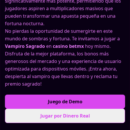
significativamente más potente, permitiendo que los
jugadores aspiren a multiplicadores masivos que
pueden transformar una apuesta pequeña en una
fortuna nocturna.
No pierdas la oportunidad de sumergirte en este
mundo de sombras y fortuna. Te invitamos a jugar a
Vampiro Sagrado
en
casino betmx
hoy mismo.
Disfruta de la mejor plataforma, los bonos más
generosos del mercado y una experiencia de usuario
optimizada para dispositivos móviles. ¡Entra ahora,
despierta al vampiro que llevas dentro y reclama tu
premio sagrado!
Juego de Demo
Jugar por Dinero Real