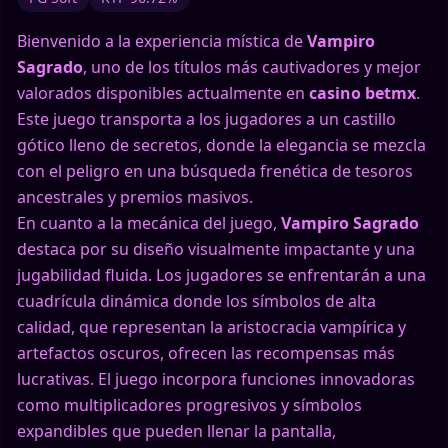
Bienvenido a la experiencia mística de
Vampiro
Sagrado
, uno de los títulos más cautivadores y mejor
valorados disponibles actualmente en
casino betmx
.
Este juego transporta a los jugadores a un castillo
gótico lleno de secretos, donde la elegancia se mezcla
con el peligro en una búsqueda frenética de tesoros
ancestrales y premios masivos.
En cuanto a la mecánica del juego,
Vampiro Sagrado
destaca por su diseño visualmente impactante y una
jugabilidad fluida. Los jugadores se enfrentarán a una
cuadrícula dinámica donde los símbolos de alta
calidad, que representan la aristocracia vampírica y
artefactos oscuros, ofrecen las recompensas más
lucrativas. El juego incorpora funciones innovadoras
como multiplicadores progresivos y símbolos
expandibles que pueden llenar la pantalla,