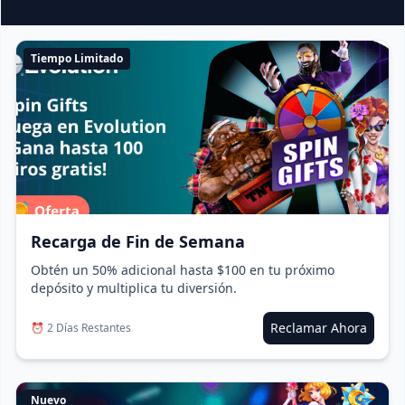
Tiempo Limitado
Recarga de Fin de Semana
Obtén un 50% adicional hasta $100 en tu próximo
depósito y multiplica tu diversión.
Reclamar Ahora
⏰ 2 Días Restantes
Nuevo