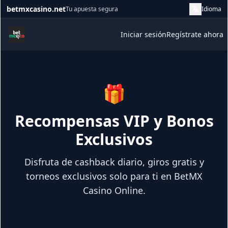
betmxcasino.net
Tu apuesta segura
Idioma
Iniciar sesión
Regístrate ahora
🎁
Recompensas VIP y Bonos
Exclusivos
Disfruta de cashback diario, giros gratis y
torneos exclusivos solo para ti en BetMX
Casino Online.