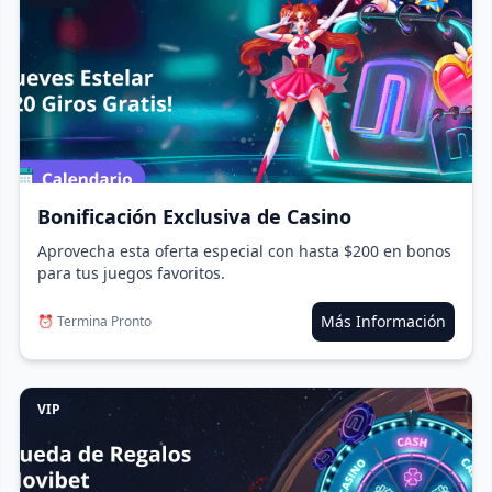
Bonificación Exclusiva de Casino
Aprovecha esta oferta especial con hasta $200 en bonos
para tus juegos favoritos.
Más Información
⏰ Termina Pronto
VIP