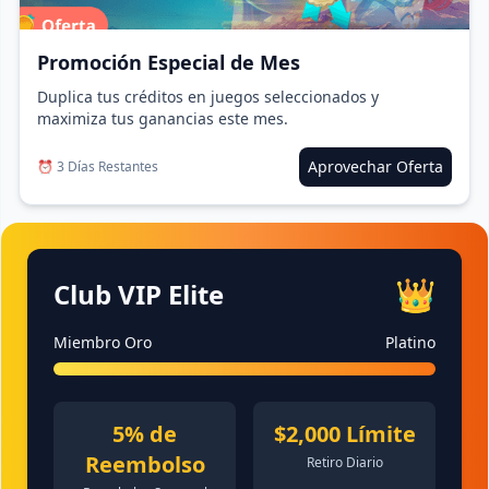
Promoción Especial de Mes
Duplica tus créditos en juegos seleccionados y
maximiza tus ganancias este mes.
Aprovechar Oferta
⏰ 3 Días Restantes
👑
Club VIP Elite
Miembro Oro
Platino
5% de
$2,000 Límite
Reembolso
Retiro Diario