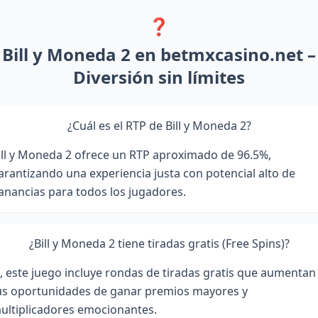
❓
Bill y Moneda 2 en betmxcasino.net –
Diversión sin límites
¿Cuál es el RTP de Bill y Moneda 2?
ill y Moneda 2 ofrece un RTP aproximado de 96.5%,
arantizando una experiencia justa con potencial alto de
anancias para todos los jugadores.
¿Bill y Moneda 2 tiene tiradas gratis (Free Spins)?
í, este juego incluye rondas de tiradas gratis que aumentan
us oportunidades de ganar premios mayores y
ultiplicadores emocionantes.