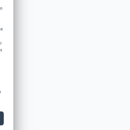
go
ue
o
os
n