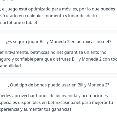
í, el juego está optimizado para móviles, por lo que puedes
isfrutarlo en cualquier momento y lugar desde tu
martphone o tablet.
¿Es seguro jugar Bill y Moneda 2 en betmxcasino.net?
efinitivamente, betmxcasino.net garantiza un entorno
eguro y confiable para que disfrutes Bill y Moneda 2 con to
ranquilidad.
¿Qué tipo de bonos puedo usar en Bill y Moneda 2?
uedes aprovechar bonos de bienvenida y promociones
speciales disponibles en betmxcasino.net para mejorar tu
xperiencia y aumentar tus ganancias.