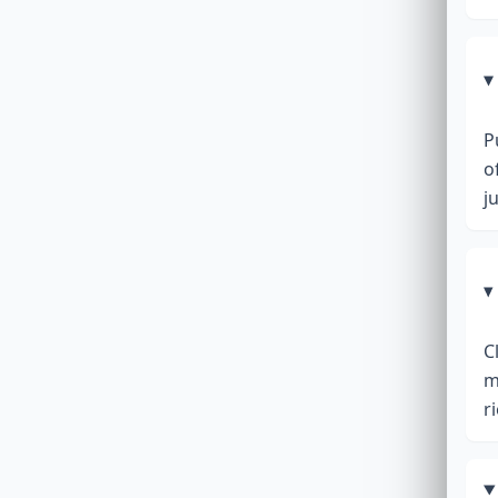
P
o
j
C
m
r