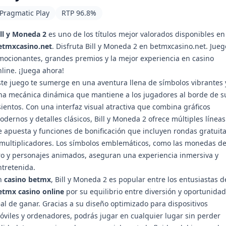
Pragmatic Play
RTP 96.8%
ill y Moneda 2
es uno de los títulos mejor valorados disponibles en
etmxcasino.net
. Disfruta Bill y Moneda 2 en betmxcasino.net. Jueg
mocionantes, grandes premios y la mejor experiencia en casino
nline. ¡Juega ahora!
ste juego te sumerge en una aventura llena de símbolos vibrantes 
na mecánica dinámica que mantiene a los jugadores al borde de s
sientos. Con una interfaz visual atractiva que combina gráficos
odernos y detalles clásicos, Bill y Moneda 2 ofrece múltiples líneas
e apuesta y funciones de bonificación que incluyen rondas gratuit
 multiplicadores. Los símbolos emblemáticos, como las monedas d
ro y personajes animados, aseguran una experiencia inmersiva y
ntretenida.
n
casino betmx
, Bill y Moneda 2 es popular entre los entusiastas d
etmx casino online
por su equilibrio entre diversión y oportunidad
eal de ganar. Gracias a su diseño optimizado para dispositivos
óviles y ordenadores, podrás jugar en cualquier lugar sin perder