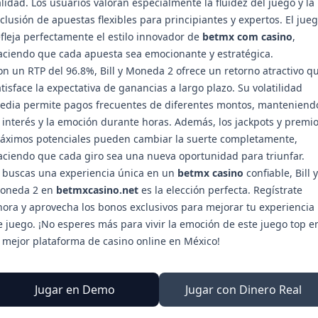
alidad. Los usuarios valoran especialmente la fluidez del juego y la
nclusión de apuestas flexibles para principiantes y expertos. El jue
efleja perfectamente el estilo innovador de
betmx com casino
,
aciendo que cada apuesta sea emocionante y estratégica.
on un RTP del 96.8%, Bill y Moneda 2 ofrece un retorno atractivo q
atisface la expectativa de ganancias a largo plazo. Su volatilidad
edia permite pagos frecuentes de diferentes montos, manteniend
l interés y la emoción durante horas. Además, los jackpots y premi
áximos potenciales pueden cambiar la suerte completamente,
aciendo que cada giro sea una nueva oportunidad para triunfar.
i buscas una experiencia única en un
betmx casino
confiable, Bill y
oneda 2 en
betmxcasino.net
es la elección perfecta. Regístrate
hora y aprovecha los bonos exclusivos para mejorar tu experiencia
e juego. ¡No esperes más para vivir la emoción de este juego top e
a mejor plataforma de casino online en México!
Jugar en Demo
Jugar con Dinero Real